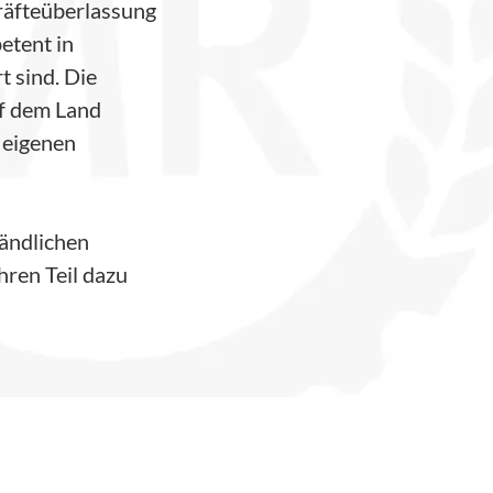
räfteüberlassung
etent in
t sind. Die
uf dem Land
e eigenen
ländlichen
hren Teil dazu