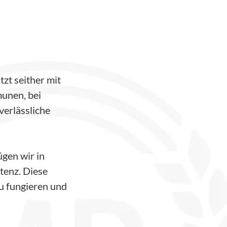
zt seither mit
munen, bei
verlässliche
gen wir in
enz. Diese
u fungieren und