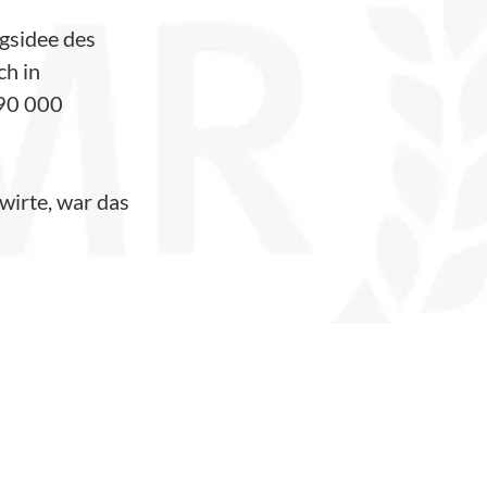
gsidee des
ch in
190 000
dwirte, war das