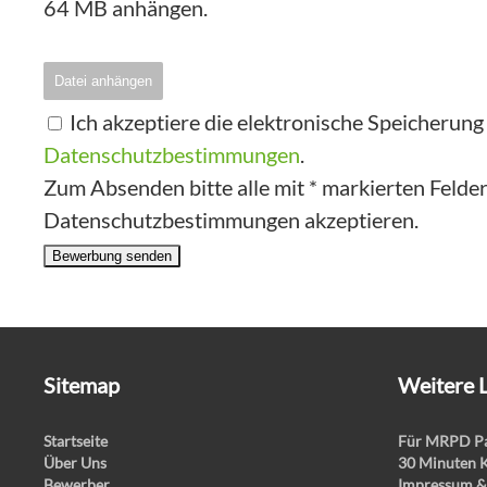
64 MB anhängen.
Datei anhängen
Ich akzeptiere die elektronische Speicherun
Datenschutzbestimmungen
.
Zum Absenden bitte alle mit * markierten Felder 
Datenschutzbestimmungen akzeptieren.
Bewerbung senden
Sitemap
Weitere 
Startseite
Für MRPD Pa
Über Uns
30 Minuten 
Bewerber
Impressum &