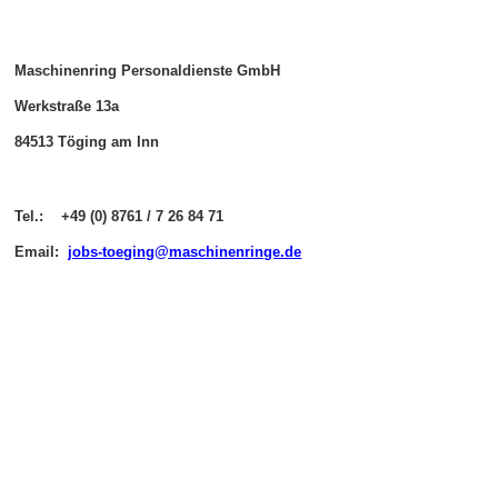
Maschinenring Personaldienste GmbH
Werkstraße 13a
84513 Töging am Inn
Tel.: +49 (0) 8761 / 7 26 84 71
Email:
jobs-toeging@maschinenringe.de