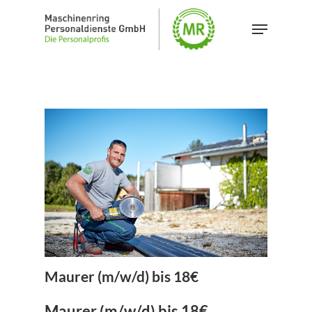
Skip
Menu
to
main
content
Maurer (m/w/d) bis 18€
Maurer (m/w/d) bis 18€