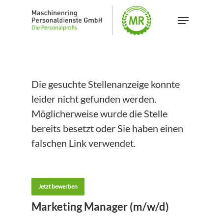
Skip
Menu
to
Close
main
Menu
content
Die gesuchte Stellenanzeige konnte
leider nicht gefunden werden.
Möglicherweise wurde die Stelle
bereits besetzt oder Sie haben einen
falschen Link verwendet.
Jetzt bewerben
Marketing Manager (m/w/d)