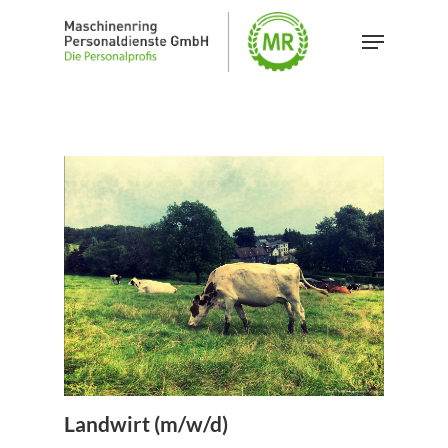
Skip
Menu
to
Close
main
Menu
content
Landwirt (m/w/d)