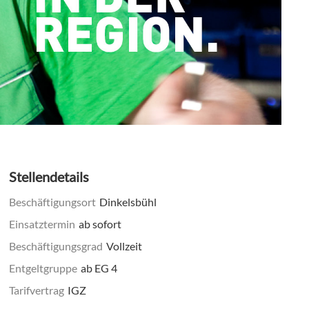
Stellendetails
Beschäftigungsort
Dinkelsbühl
Einsatztermin
ab sofort
Beschäftigungsgrad
Vollzeit
Entgeltgruppe
ab EG 4
Tarifvertrag
IGZ