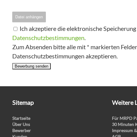
Datei anhängen
Ich akzeptiere die elektronische Speicherun
Datenschutzbestimmungen
.
Zum Absenden bitte alle mit * markierten Felder 
Datenschutzbestimmungen akzeptieren.
Bewerbung senden
Sitemap
Weitere 
Startseite
Für MRPD Pa
Über Uns
30 Minuten 
Bewerber
Impressum &
Kunden
AGB