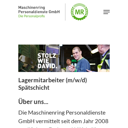
Skip
Menu
to
Close
main
Menu
content
Lagermitarbeiter (m/w/d)
Spätschicht
Über uns...
Die Maschinenring Personaldienste
GmbH vermittelt seit dem Jahr 2008