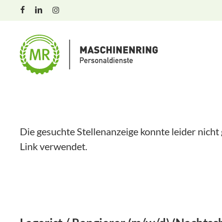
Skip
facebook
linkedin
instagram
to
main
content
Die gesuchte Stellenanzeige konnte leider nicht
Link verwendet.