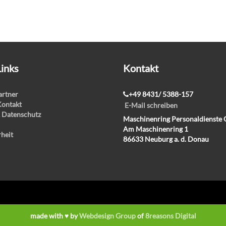
Links
Kontakt
rtner
+49 8431/ 5388-157
Kontakt
E-Mail schreiben
 Datenschutz
Maschinenring Personaldienst
Am Maschinenring 1
rheit
86633 Neuburg a. d. Donau
made with ♥ by
Webdesign Group
of
8reasons Digital