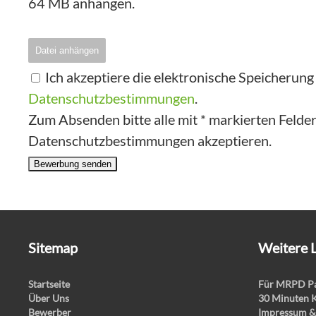
64 MB anhängen.
Datei anhängen
Ich akzeptiere die elektronische Speicherun
Datenschutzbestimmungen
.
Zum Absenden bitte alle mit * markierten Felder 
Datenschutzbestimmungen akzeptieren.
Bewerbung senden
Sitemap
Weitere 
Startseite
Für MRPD Pa
Über Uns
30 Minuten 
Bewerber
Impressum &