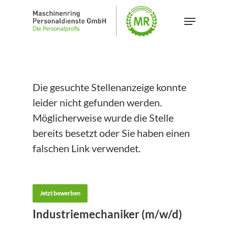
Skip
Menu
to
Close
main
Menu
content
Die gesuchte Stellenanzeige konnte
leider nicht gefunden werden.
Möglicherweise wurde die Stelle
bereits besetzt oder Sie haben einen
falschen Link verwendet.
Jetzt bewerben
Industriemechaniker (m/w/d)