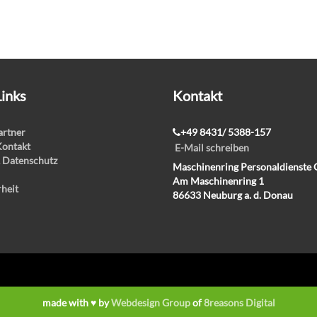
Links
Kontakt
rtner
+49 8431/ 5388-157
Kontakt
E-Mail schreiben
 Datenschutz
Maschinenring Personaldienst
Am Maschinenring 1
rheit
86633 Neuburg a. d. Donau
made with ♥ by
Webdesign Group
of
8reasons Digital