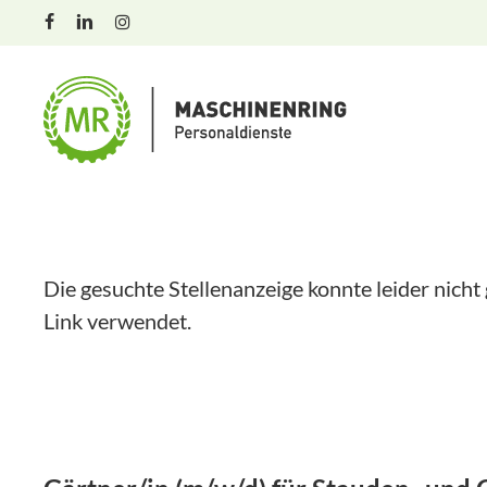
Skip
facebook
linkedin
instagram
to
main
content
Die gesuchte Stellenanzeige konnte leider nicht
Link verwendet.