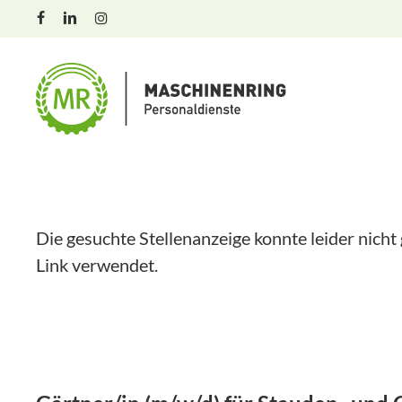
Skip
facebook
linkedin
instagram
to
main
content
Die gesuchte Stellenanzeige konnte leider nicht
Link verwendet.