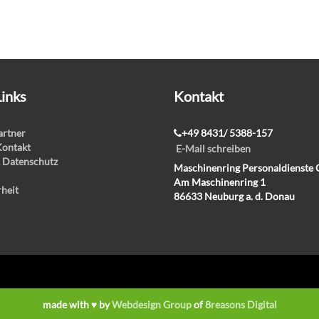
Links
Kontakt
rtner
+49 8431/ 5388-157
Kontakt
E-Mail schreiben
 Datenschutz
Maschinenring Personaldienst
Am Maschinenring 1
rheit
86633 Neuburg a. d. Donau
made with ♥ by
Webdesign Group
of
8reasons Digital