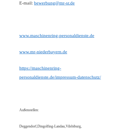
E-mail:
bewerbung@mr-sr.de
www.maschinenring-personaldienste.de
www.mr-niederbayern.de
https://maschinenring-
personaldienste.de/impressum-datenschutz/
Außenstellen:
Deggendorf,Dingolfing-Landau,Vilsbiburg,