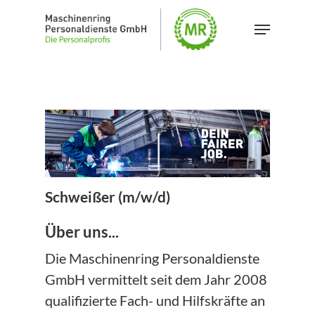
Skip
Menu
to
Close
main
Menu
content
Schweißer (m/w/d)
Über uns...
Die Maschinenring Personaldienste
GmbH vermittelt seit dem Jahr 2008
qualifizierte Fach- und Hilfskräfte an