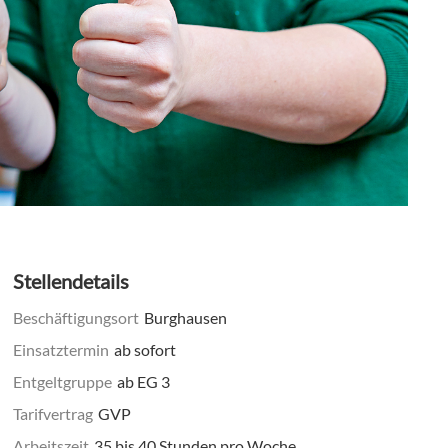
Stellendetails
Beschäftigungsort
Burghausen
Einsatztermin
ab sofort
Entgeltgruppe
ab EG 3
Tarifvertrag
GVP
Arbeitszeit
35 bis 40 Stunden pro Woche