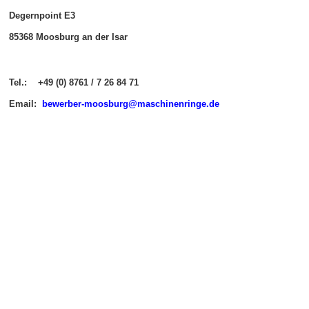
Degernpoint E3
85368 Moosburg an der Isar
Tel.: +49 (0) 8761 / 7 26 84 71
Email:
b
ewerber-moosburg@maschinenringe.de