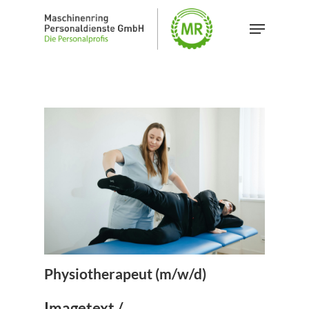
Skip
Menu
to
Close
main
Menu
content
Physiotherapeut (m/w/d)
Imagetext /