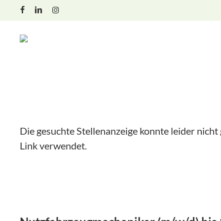
Skip
facebook
linkedin
instagram
to
main
content
Die gesuchte Stellenanzeige konnte leider nicht
Link verwendet.