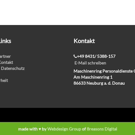
Links
Kontakt
rtner
+49 8431/ 5388-157
Kontakt
E-Mail schreiben
 Datenschutz
Maschinenring Personaldienst
Am Maschinenring 1
rheit
86633 Neuburg a. d. Donau
made with ♥ by
Webdesign Group
of
8reasons Digital