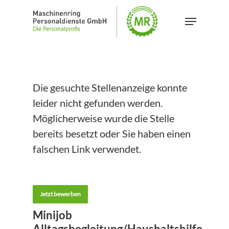
Skip
Menu
to
Close
main
Menu
content
Die gesuchte Stellenanzeige konnte
leider nicht gefunden werden.
Möglicherweise wurde die Stelle
bereits besetzt oder Sie haben einen
falschen Link verwendet.
Jetzt bewerben
Minijob