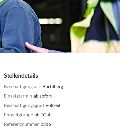
Stellendetails
Beschäftigungsort
Büchlberg
Einsatztermin
ab sofort
Beschäftigungsgrad
Vollzeit
Entgeltgruppe
ab EG 4
Referenznummer
2316