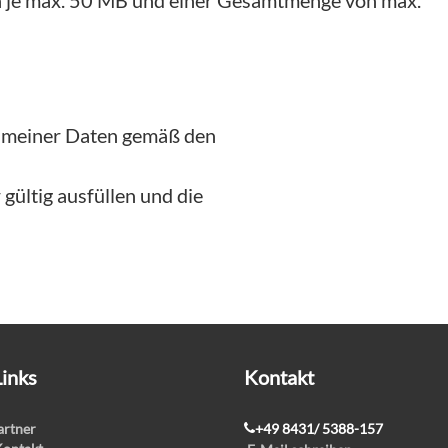
on je max. 50 MB und einer Gesamtmenge von max.
g meiner Daten gemäß den
gültig ausfüllen und die
Links
Kontakt
rtner
+49 8431/ 5388-157