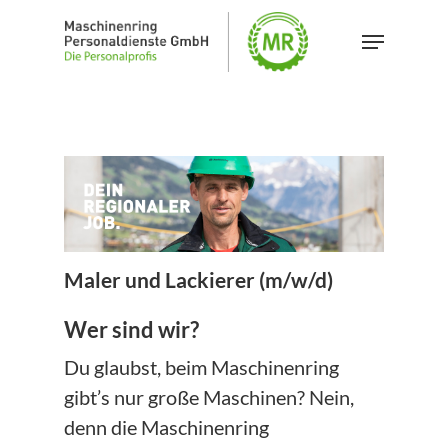
Skip
Menu
to
Close
main
Menu
content
Maler und Lackierer (m/w/d)
Wer sind wir?
Du glaubst, beim Maschinenring
gibt’s nur große Maschinen? Nein,
denn die Maschinenring