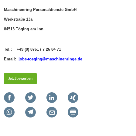
Maschinenring Personaldienste GmbH
Werkstraße 13a
84513 Töging am Inn
Tel.: +49 (0) 8761 / 7 26 84 71
Email:
jobs-toeging@maschinenringe.de
Jetzt bewerben