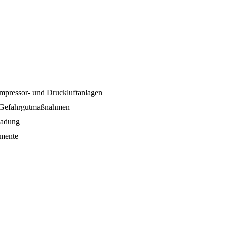
mpressor- und Druckluftanlagen
nd Gefahrgutmaßnahmen
ladung
umente