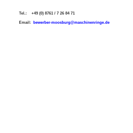
Tel.: +49 (0) 8761 / 7 26 84 71
Email:
b
ewerber-moosburg@maschinenringe.de