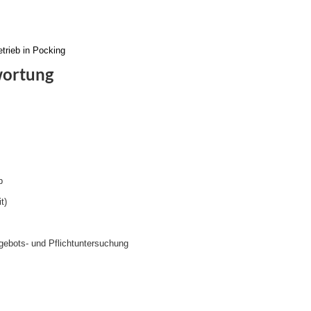
etrieb in Pocking
wortung
b
t)
ebots- und Pflichtuntersuchung