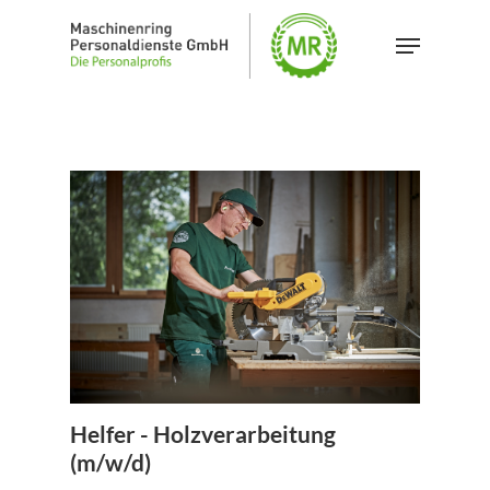
Skip
Menu
to
main
content
Helfer - Holzverarbeitung
(m/w/d)