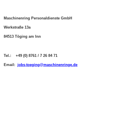
Maschinenring Personaldienste GmbH
Werkstraße 13a
84513 Töging am Inn
Tel.: +49 (0) 8761 / 7 26 84 71
Email:
jobs-toeging@maschinenringe.de