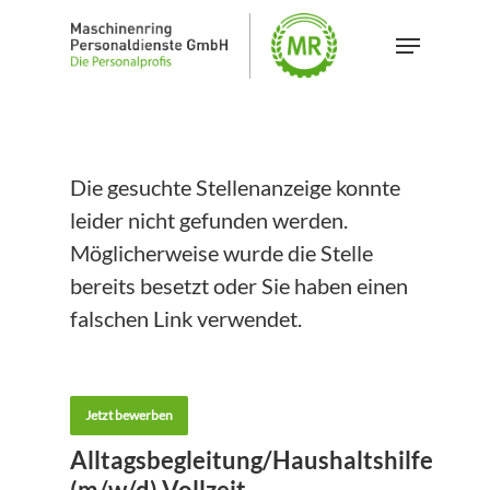
Skip
Menu
to
Close
main
Menu
content
Die gesuchte Stellenanzeige konnte
leider nicht gefunden werden.
Möglicherweise wurde die Stelle
bereits besetzt oder Sie haben einen
falschen Link verwendet.
Jetzt bewerben
Alltagsbegleitung/Haushaltshilfe